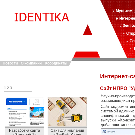
Новости
О компании
Координаты
Интернет-с
1
2
3
Сайт НПРО "У
Научно-произво
развивающихся пр
Сайт содержит ин
системой админис
специфический п
выпуски «Конкрет
добавляются ново
Разработка сайта
Сайт для компании
«Ремстрой-1»
«ПакЛайнУрал»