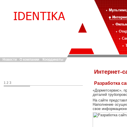
Новости
О компании
Координаты
Интернет-с
1
2
3
Разработка са
«Дорметсервис», п
деталей трубопров
На сайте представл
Наполнение осуще
свое информационн