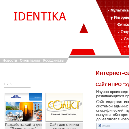
Новости
О компании
Координаты
Интернет-с
1
2
3
Сайт НПРО "У
Научно-произво
развивающихся пр
Сайт содержит ин
системой админис
специфический п
выпуски «Конкрет
добавляются ново
Разработка сайта для
Сайт для клиники
"Дорметсервис"
стомотологии