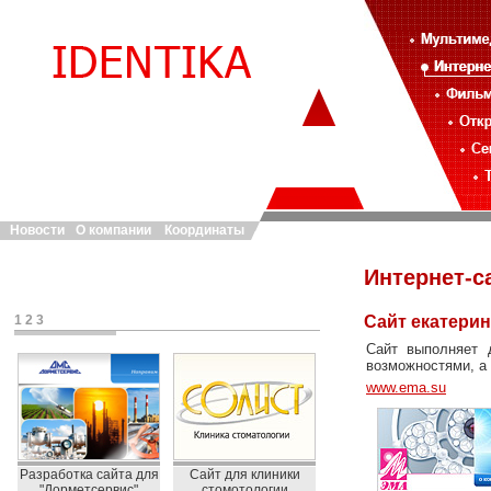
Новости
О компании
Координаты
Интернет-с
1
2
3
Сайт екатери
Сайт выполняет 
возможностями, а
www.ema.su
Разработка сайта для
Сайт для клиники
"Дорметсервис"
стомотологии